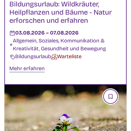
Bildungsurlaub: Wildkräuter,
Heilpflanzen und Bäume - Natur
erforschen und erfahren
Datum:
03.08.2026
–
bis
07.08.2026
Kategorien:
Allgemein, Soziales, Kommunikation &
Kreativität, Gesundheit und Bewegung
Veranstaltungsart:
Bildungsurlaub
Verfügbarkeit:
Warteliste
Mehr erfahren