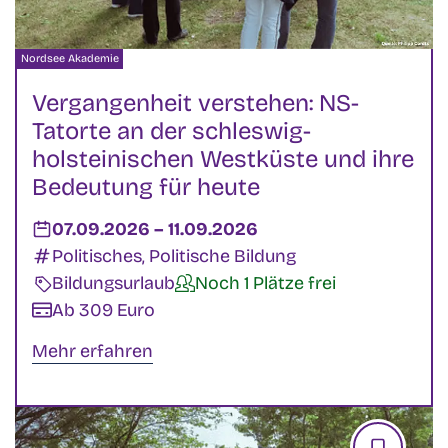
Veranstalter:
Nordsee Akademie
Vergangenheit verstehen: NS-
Tatorte an der schleswig-
holsteinischen Westküste und ihre
Bedeutung für heute
Datum:
07.09.2026
–
bis
11.09.2026
Kategorien:
Politisches, Politische Bildung
Veranstaltungsart:
Bildungsurlaub
Verfügbarkeit:
Noch 1 Plätze frei
Kosten:
Ab 309 Euro
Mehr erfahren