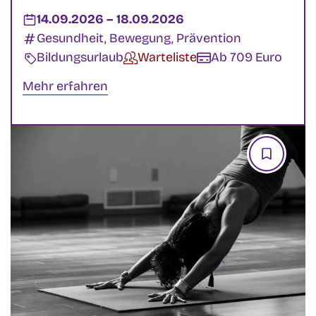
Datum:
14.09.2026
–
bis
18.09.2026
Kategorien:
Gesundheit, Bewegung, Prävention
Veranstaltungsart:
Bildungsurlaub
Verfügbarkeit:
Warteliste
Kosten:
Ab 709 Euro
Mehr erfahren