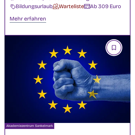
Veranstaltungsart:
Bildungsurlaub
Verfügbarkeit:
Warteliste
Kosten:
Ab 309 Euro
Mehr erfahren
Veranstalter:
Akademiezentrum Sankelmark