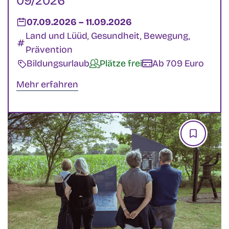
09/2026
Datum:
07.09.2026
–
bis
11.09.2026
Kategorien:
Land und Lüüd, Gesundheit, Bewegung,
Prävention
Veranstaltungsart:
Bildungsurlaub
Verfügbarkeit:
Plätze frei
Kosten:
Ab 709 Euro
Mehr erfahren