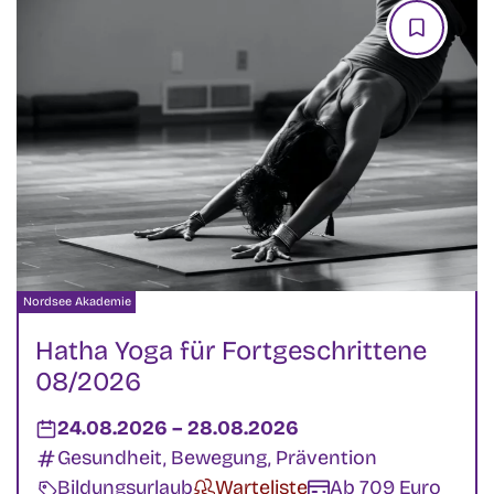
Veranstalter:
Nordsee Akademie
Hatha Yoga für Fortgeschrittene
08/2026
Datum:
24.08.2026
–
bis
28.08.2026
Kategorien:
Gesundheit, Bewegung, Prävention
Veranstaltungsart:
Bildungsurlaub
Verfügbarkeit:
Warteliste
Kosten:
Ab 709 Euro