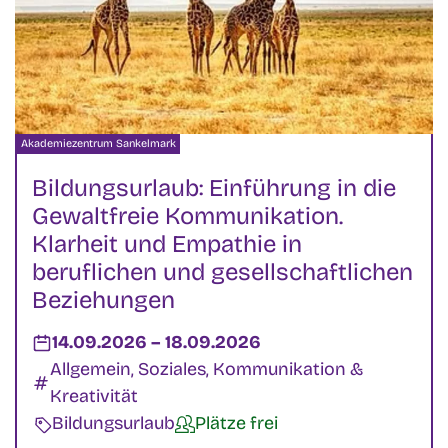
Veranstalter:
Akademiezentrum Sankelmark
Bildungsurlaub: Einführung in die
Gewaltfreie Kommunikation.
Klarheit und Empathie in
beruflichen und gesellschaftlichen
Beziehungen
Datum:
14.09.2026
–
bis
18.09.2026
Kategorien:
Allgemein, Soziales, Kommunikation &
Kreativität
Veranstaltungsart:
Bildungsurlaub
Verfügbarkeit:
Plätze frei