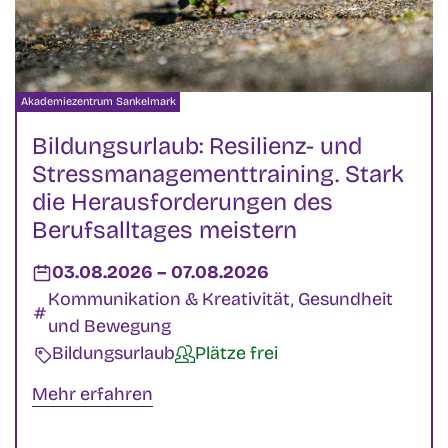
Veranstalter:
Akademiezentrum Sankelmark
Bildungsurlaub: Resilienz- und
Stressmanagementtraining. Stark
die Herausforderungen des
Berufsalltages meistern
Datum:
03.08.2026
–
bis
07.08.2026
Kategorien:
Kommunikation & Kreativität, Gesundheit
und Bewegung
Veranstaltungsart:
Bildungsurlaub
Verfügbarkeit:
Plätze frei
Mehr erfahren