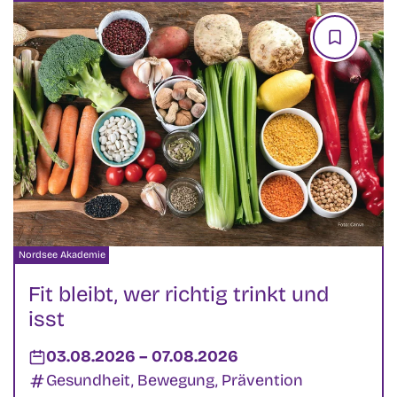
Veranstalter:
Nordsee Akademie
Fit bleibt, wer richtig trinkt und
isst
Datum:
03.08.2026
–
bis
07.08.2026
Kategorien:
Gesundheit, Bewegung, Prävention