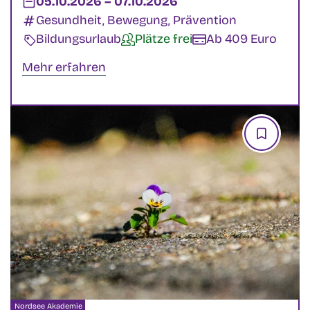
Datum:
05.10.2026
–
bis
07.10.2026
Kategorien:
Gesundheit, Bewegung, Prävention
Veranstaltungsart:
Bildungsurlaub
Verfügbarkeit:
Plätze frei
Kosten:
Ab 409 Euro
Mehr erfahren
Veranstalter:
Nordsee Akademie