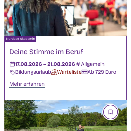
Veranstalter:
Nordsee Akademie
Deine Stimme im Beruf
Datum:
17.08.2026
–
bis
21.08.2026
Kategorien:
Allgemein
Veranstaltungsart:
Bildungsurlaub
Verfügbarkeit:
Warteliste
Kosten:
Ab 729 Euro
Mehr erfahren