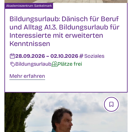
Veranstalter:
Akademiezentrum Sankelmark
Bildungsurlaub: Dänisch für Beruf
und Alltag A1.3. Bildungsurlaub für
Interessierte mit erweiterten
Kenntnissen
Datum:
28.09.2026
–
bis
02.10.2026
Kategorien:
Soziales
Veranstaltungsart:
Bildungsurlaub
Verfügbarkeit:
Plätze frei
Mehr erfahren