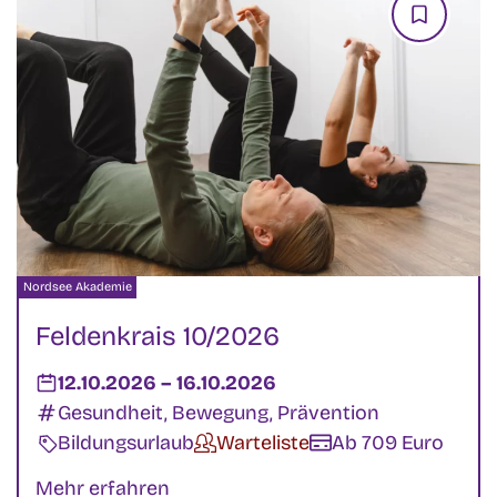
Veranstalter:
Nordsee Akademie
Feldenkrais 10/2026
Datum:
12.10.2026
–
bis
16.10.2026
Kategorien:
Gesundheit, Bewegung, Prävention
Veranstaltungsart:
Bildungsurlaub
Verfügbarkeit:
Warteliste
Kosten:
Ab 709 Euro
Mehr erfahren