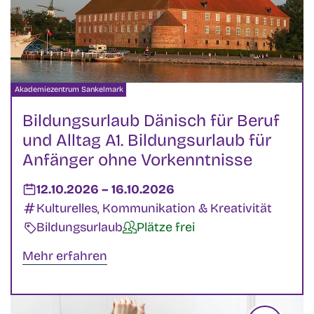
Veranstalter:
Akademiezentrum Sankelmark
Bildungsurlaub Dänisch für Beruf
und Alltag A1. Bildungsurlaub für
Anfänger ohne Vorkenntnisse
Datum:
12.10.2026
–
bis
16.10.2026
Kategorien:
Kulturelles, Kommunikation & Kreativität
Veranstaltungsart:
Bildungsurlaub
Verfügbarkeit:
Plätze frei
Mehr erfahren