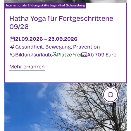
Veranstalter:
Internationale Bildungsstätte Jugendhof Scheersberg
Hatha Yoga für Fortgeschrittene
09/26
Datum:
21.09.2026
–
bis
25.09.2026
Kategorien:
Gesundheit, Bewegung, Prävention
Veranstaltungsart:
Bildungsurlaub
Verfügbarkeit:
Plätze frei
Kosten:
Ab 709 Euro
Mehr erfahren