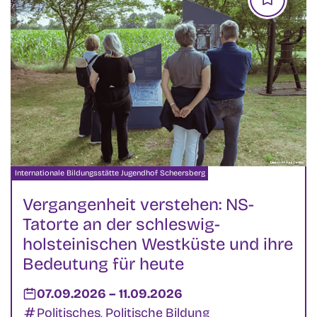
Veranstalter:
Internationale Bildungsstätte Jugendhof Scheersberg
Vergangenheit verstehen: NS-
Tatorte an der schleswig-
holsteinischen Westküste und ihre
Bedeutung für heute
Datum:
07.09.2026
–
bis
11.09.2026
Kategorien:
Politisches, Politische Bildung