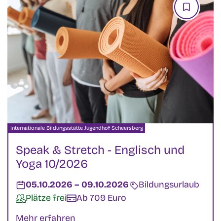
Veranstalter:
Internationale Bildungsstätte Jugendhof Scheersberg
Speak & Stretch - Englisch und
Yoga 10/2026
Datum:
05.10.2026
–
bis
09.10.2026
Veranstaltungsart:
Bildungsurlaub
Verfügbarkeit:
Plätze frei
Kosten:
Ab 709 Euro
Mehr erfahren