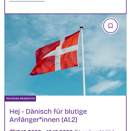
Veranstalter:
Nordsee Akademie
Hej - Dänisch für blutige
Anfänger*innen (A1.2)