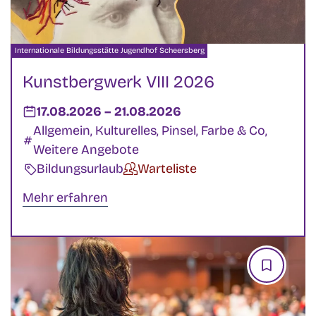
Veranstalter:
Internationale Bildungsstätte Jugendhof Scheersberg
Kunstbergwerk VIII 2026
Datum:
17.08.2026
–
bis
21.08.2026
Kategorien:
Allgemein, Kulturelles, Pinsel, Farbe & Co,
Weitere Angebote
Veranstaltungsart:
Bildungsurlaub
Verfügbarkeit:
Warteliste
Mehr erfahren