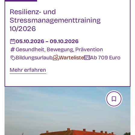
Resilienz- und
Stressmanagementtraining
10/2026
Datum:
05.10.2026
–
bis
09.10.2026
Kategorien:
Gesundheit, Bewegung, Prävention
Veranstaltungsart:
Bildungsurlaub
Verfügbarkeit:
Warteliste
Kosten:
Ab 709 Euro
Mehr erfahren