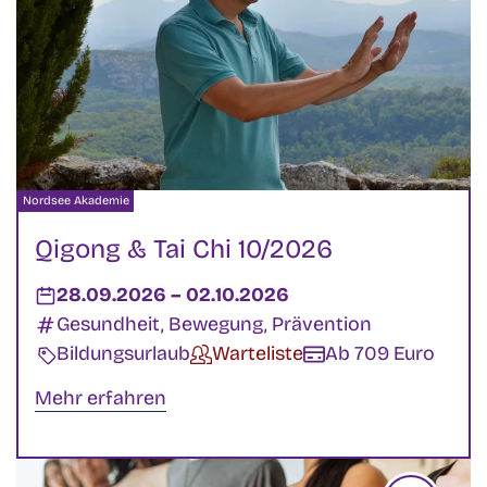
Veranstalter:
Nordsee Akademie
Qigong & Tai Chi 10/2026
Datum:
28.09.2026
–
bis
02.10.2026
Kategorien:
Gesundheit, Bewegung, Prävention
Veranstaltungsart:
Bildungsurlaub
Verfügbarkeit:
Warteliste
Kosten:
Ab 709 Euro
Mehr erfahren